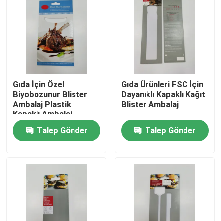
Fabrika turu
Kalite kontrol
Gıda İçin Özel
Gıda Ürünleri FSC İçin
Bize ulaşın
Biyobozunur Blister
Dayanıklı Kapaklı Kağıt
Ambalaj Plastik
Blister Ambalaj
Kapaklı Ambalaj
Teklif isteği
Talep Gönder
Talep Gönder
Baskılı Ambalaj Kutusu
Perakende Ambalaj Kutuları
Özel Ambalaj Kutuları