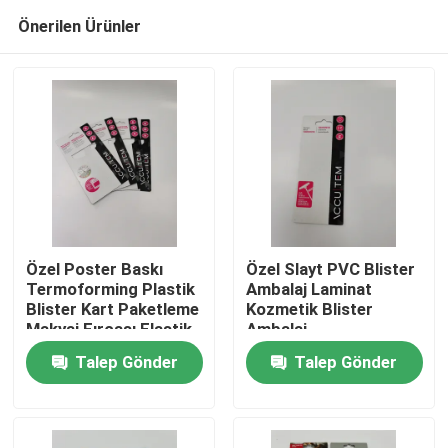
Önerilen Ürünler
Özel Poster Baskı
Özel Slayt PVC Blister
Termoforming Plastik
Ambalaj Laminat
Blister Kart Paketleme
Kozmetik Blister
Ana sayfa
Makyaj Fırçası Elastik
Ambalaj
Talep Gönder
Talep Gönder
Ürünler
Hakkımızda