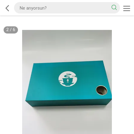
2
/
6