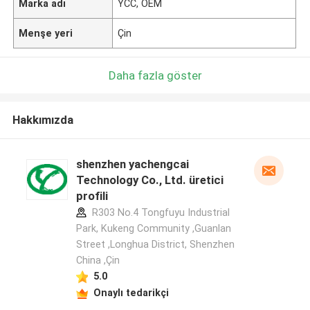
Marka adı
YCC, OEM
Menşe yeri
Çin
Daha fazla göster
Hakkımızda
shenzhen yachengcai
Technology Co., Ltd. üretici
profili
R303 No.4 Tongfuyu Industrial
Park, Kukeng Community ,Guanlan
Street ,Longhua District, Shenzhen
China ,Çin
5.0
Onaylı tedarikçi