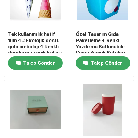
Fabrika turu
Tek kullanımlık hafif
Özel Tasarım Gıda
Kalite kontrol
film 4C Ekolojik dostu
Paketleme 4 Renkli
gıda ambalajı 4 Renkli
Yazdırma Katlanabilir
dondurma konik kolları
Çince Yemek Kutuları
Bize ulaşın
Talep Gönder
Talep Gönder
Teklif isteği
Baskılı Ambalaj Kutusu
Perakende Ambalaj Kutuları
Özel Ambalaj Kutuları